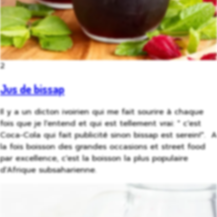
2
Jus de bissap
Il y a un dicton ivoirien qui me fait sourire à chaque
fois que je l'entend et qui est tellement vrai: " c'est
Coca-Cola qui fait publicité sinon bissap est serein!". A
la fois boisson des grandes occasions et street food
par excellence, c'est la boisson la plus populaire
d'Afrique subsaharienne.