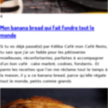
4
Mon banana bread qui fait fondre tout le
monde
Si tu es déjà passé(e) par Kéliba Café mon Café Resto,
tu sais que j’ai un faible pour les pâtisseries
moelleuses, réconfortantes, parfaites à accompagner
d’un bon café : cake marbré, cookies, fondants… Et
parmi les recettes que l’on me réclame tout le temps à
la maison, il y a ce banana bread, parce qu’elle régale
tout le monde, petits comme grands.