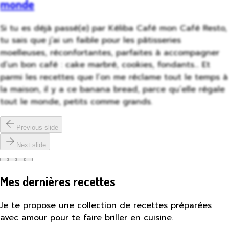
monde
Si tu es déjà passé(e) par Kéliba Café mon Café Resto,
tu sais que j’ai un faible pour les pâtisseries
moelleuses, réconfortantes, parfaites à accompagner
d’un bon café : cake marbré, cookies, fondants… Et
parmi les recettes que l’on me réclame tout le temps à
la maison, il y a ce banana bread, parce qu’elle régale
tout le monde, petits comme grands.
Previous slide
Next slide
Mes dernières recettes
Je te propose une collection de recettes préparées
avec amour pour te faire briller en cuisine.