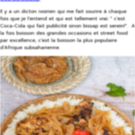
Il y a un dicton ivoirien qui me fait sourire à chaque
fois que je l'entend et qui est tellement vrai: " c'est
Coca-Cola qui fait publicité sinon bissap est serein!". A
la fois boisson des grandes occasions et street food
par excellence, c'est la boisson la plus populaire
d'Afrique subsaharienne.