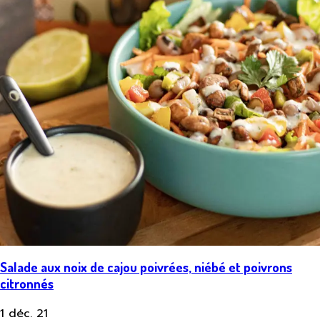
Salade aux noix de cajou poivrées, niébé et poivrons
citronnés
1 déc. 21