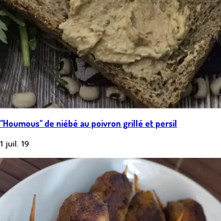
"Houmous" de niébé au poivron grillé et persil
1 juil. 19