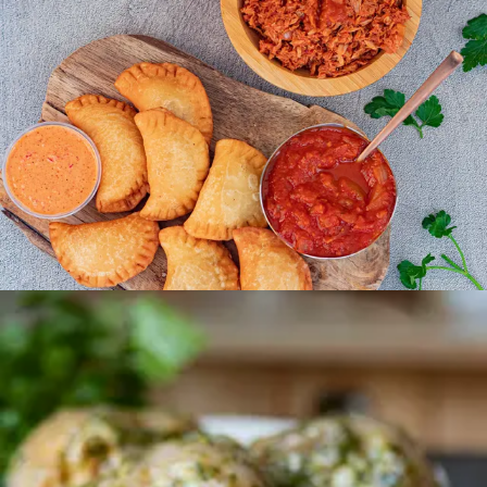
Une recette simple, efficace, et qui régale toute la
maison. C’est une des recettes de mon livre
Pastels &
Yassa
que nous avons d’ailleurs réalisé lors de notre
dernier live. Tu retrouveras la vidéo
ICI.