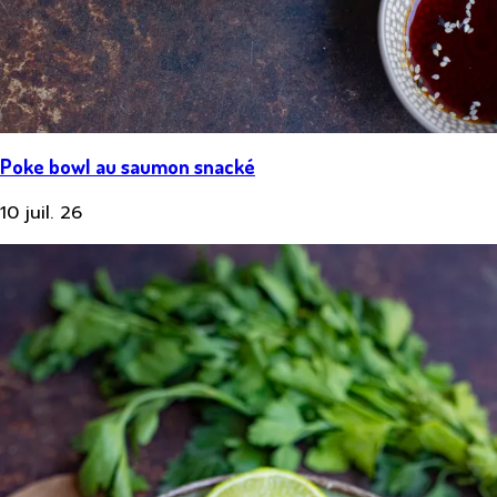
Poke bowl au saumon snacké
10 juil. 26