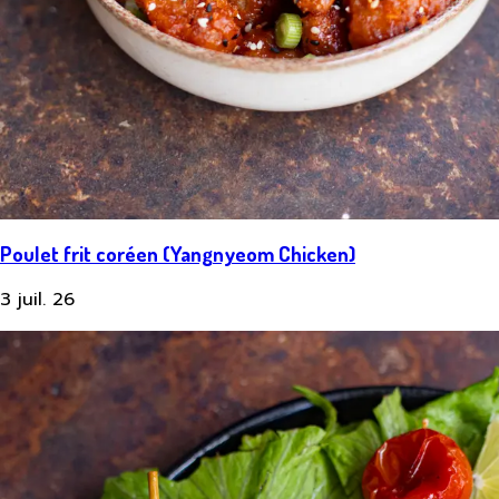
Poulet frit coréen (Yangnyeom Chicken)
3 juil. 26