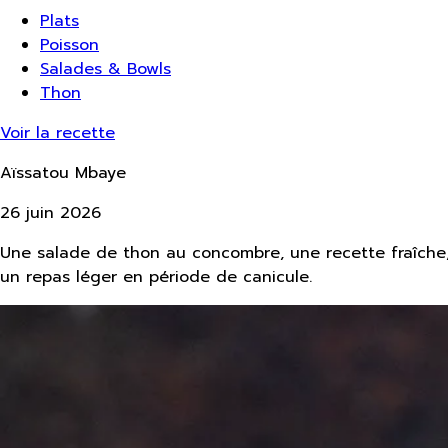
Plats
Poisson
Salades & Bowls
Thon
Voir la recette
Aïssatou Mbaye
26 juin 2026
Une salade de thon au concombre, une recette fraîche, r
un repas léger en période de canicule.