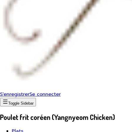
S'enregistrer
Se connecter
Toggle Sidebar
Poulet frit coréen (Yangnyeom Chicken)
Plats