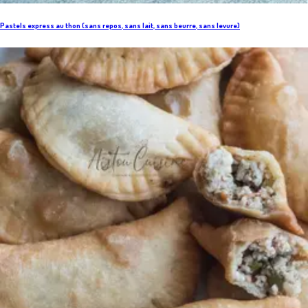
Pastels express au thon (sans repos, sans lait, sans beurre, sans levure)