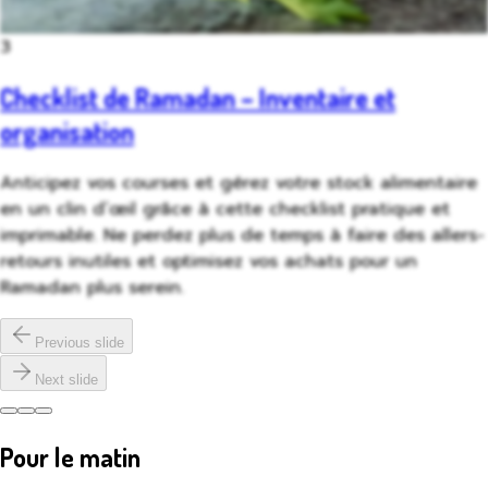
3
Checklist de Ramadan – Inventaire et
organisation
Anticipez vos courses et gérez votre stock alimentaire
en un clin d’œil grâce à cette checklist pratique et
imprimable. Ne perdez plus de temps à faire des allers-
retours inutiles et optimisez vos achats pour un
Ramadan plus serein.
Previous slide
Next slide
Pour le matin