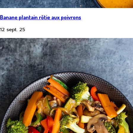
Banane plantain rôtie aux poivrons
12 sept. 25