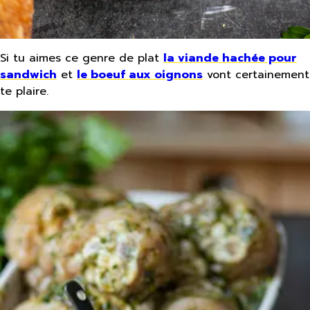
Si tu aimes ce genre de plat
la viande hachée pour
sandwich
et
le boeuf aux oignons
vont certainement
te plaire.