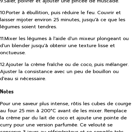
9
.
Saler, poivrer et ajouter une pincée de muscade.
10
.
Porter à ébullition, puis réduire le feu. Couvrir et
laisser mijoter environ 25 minutes, jusqu'à ce que les
légumes soient tendres.
11
.
Mixer les légumes à l'aide d'un mixeur plongeant ou
d'un blender jusqu'à obtenir une texture lisse et
onctueuse.
12
.
Ajouter la crème fraîche ou de coco, puis mélanger.
Ajuster la consistance avec un peu de bouillon ou
d'eau si nécessaire.
Notes
Pour une saveur plus intense, rôtis les cubes de courge
au four 25 min à 200°C avant de les mixer. Remplace
la crème par du lait de coco et ajoute une pointe de
curry pour une version parfumée. Ce velouté se
conserve 3 jours au réfrigérateur et se congèle très