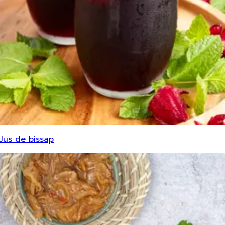
Jus de bissap