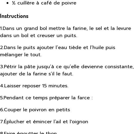
½ cuillère à café de poivre
Instructions
1
.
Dans un grand bol mettre la farine, le sel et la levure
dans un bol et creuser un puits.
2
.
Dans le puits ajouter l’eau tiède et l’huile puis
mélanger le tout.
3
.
Pétrir la pâte jusqu’à ce qu’elle devienne consistante,
ajouter de la farine s’il le faut.
4
.
Laisser reposer 15 minutes.
5
.
Pendant ce temps préparer la farce :
6
.
Couper le poivron en petits
7
.
Éplucher et émincer l’ail et l'oignon
8
.
Faire égoutter le thon.