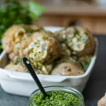
Plonger les fatayas dans l’huile chaude et les faire
dorer des deux côtés.
Ils doivent être
bien croustillants à l’extérieur
et
encore moelleux à l’intérieur.