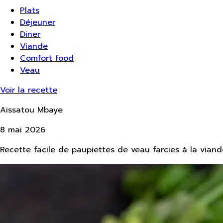
Plats
Déjeuner
Diner
Viande
Comfort food
Veau
Voir la recette
Aïssatou Mbaye
8 mai 2026
Recette facile de paupiettes de veau farcies à la vian