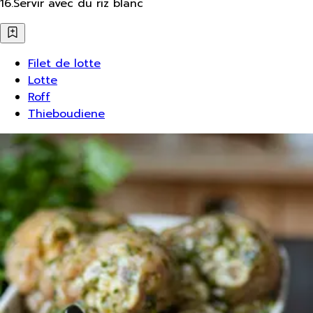
16
.
Servir avec du riz blanc
Filet de lotte
Lotte
Roff
Thieboudiene