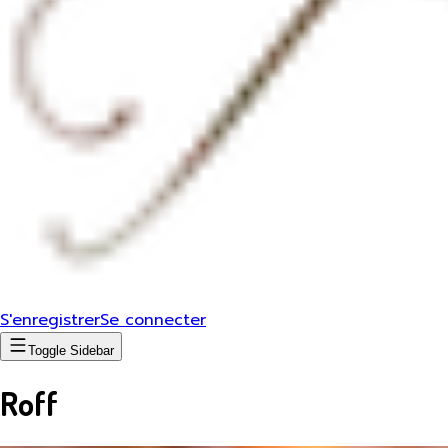
S'enregistrer
Se connecter
Toggle Sidebar
Roff