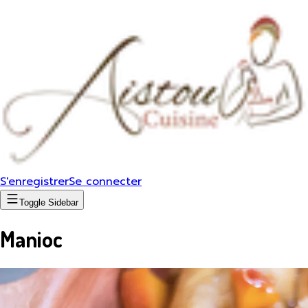
S'enregistrer
Se connecter
Toggle Sidebar
Manioc