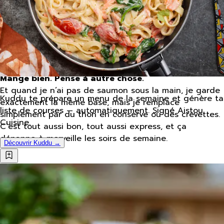
Mange bien. Pense à autre chose.
Et quand je n’ai pas de saumon sous la main, je garde
Kuddu te prépare un menu de la semaine et génère ta
exactement la même base, mais je remplace
liste de courses — automatiquement. Signé Aistou
simplement par du thon en conserve ou des crevettes.
Cuisine.
C’est tout aussi bon, tout aussi express, et ça
dépanne à merveille les soirs de semaine.
Découvrir Kuddu →