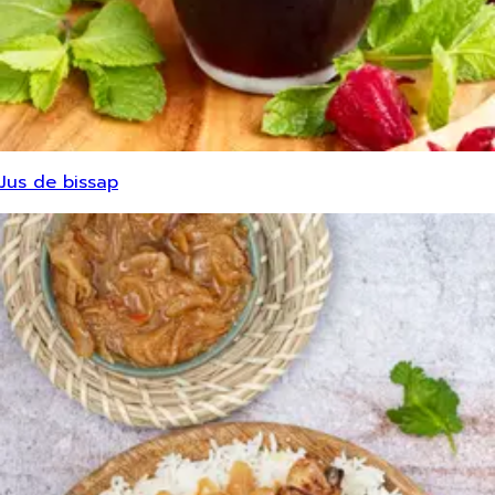
Jus de bissap