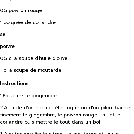
0.5 poivron rouge
1 poignée de coriandre
sel
poivre
0.5 c. à soupe d'huile d'olive
1 c. à soupe de moutarde
Instructions
1
.
Epluchez le gingembre.
2
.
A l'aide d'un hachoir électrique ou d'un pilon: hacher
finement le gingembre, le poivron rouge, l'ail et la
coriandre puis mettre le tout dans un bol.
3
.
Ajouter ensuite le citron , la moutarde et l'huile.