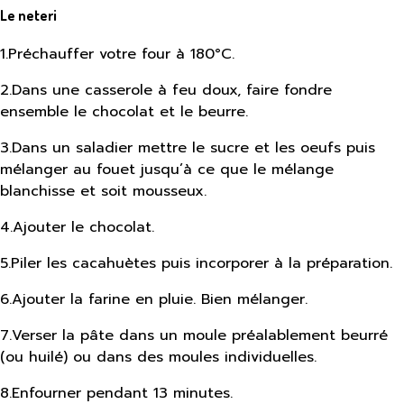
Le neteri
1
.
Préchauffer votre four à 180°C.
2
.
Dans une casserole à feu doux, faire fondre
ensemble le chocolat et le beurre.
3
.
Dans un saladier mettre le sucre et les oeufs puis
mélanger au fouet jusqu’à ce que le mélange
blanchisse et soit mousseux.
4
.
Ajouter le chocolat.
5
.
Piler les cacahuètes puis incorporer à la préparation.
6
.
Ajouter la farine en pluie. Bien mélanger.
7
.
Verser la pâte dans un moule préalablement beurré
(ou huilé) ou dans des moules individuelles.
8
.
Enfourner pendant 13 minutes.