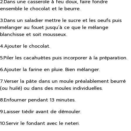
2
.
Dans une casserole à feu doux, faire fondre
ensemble le chocolat et le beurre.
3
.
Dans un saladier mettre le sucre et les oeufs puis
mélanger au fouet jusqu’à ce que le mélange
blanchisse et soit mousseux.
4
.
Ajouter le chocolat.
5
.
Piler les cacahuètes puis incorporer à la préparation.
6
.
Ajouter la farine en pluie. Bien mélanger.
7
.
Verser la pâte dans un moule préalablement beurré
(ou huilé) ou dans des moules individuelles.
8
.
Enfourner pendant 13 minutes.
9
.
Laisser tiédir avant de démouler.
10
.
Servir le fondant avec le neteri.