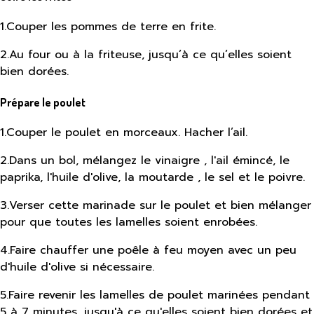
1
.
Couper les pommes de terre en frite.
2
.
Au four ou à la friteuse, jusqu’à ce qu’elles soient
bien dorées.
Prépare le poulet
1
.
Couper le poulet en morceaux. Hacher l’ail.
2
.
Dans un bol, mélangez le vinaigre , l'ail émincé, le
paprika, l'huile d'olive, la moutarde , le sel et le poivre.
3
.
Verser cette marinade sur le poulet et bien mélanger
pour que toutes les lamelles soient enrobées.
4
.
Faire chauffer une poêle à feu moyen avec un peu
d'huile d'olive si nécessaire.
5
.
Faire revenir les lamelles de poulet marinées pendant
5 à 7 minutes, jusqu'à ce qu'elles soient bien dorées et