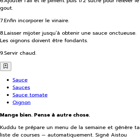
6
.
Ajouter l'ail et le piment puis 1/2 sucre pour relever le
gout.
7
.
Enfin incorporer le vinaire.
8
.
Laisser mijoter jusqu’à obtenir une sauce onctueuse.
Les oignons doivent être fondants.
9
.
Servir chaud.
Sauce
Sauces
Sauce tomate
Oignon
Mange bien. Pense à autre chose.
Kuddu te prépare un menu de la semaine et génère ta
liste de courses — automatiquement. Signé Aistou