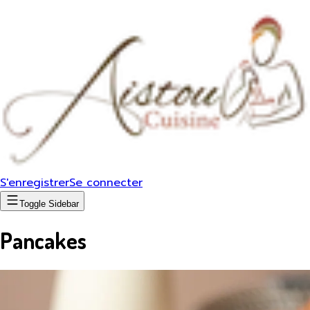
S'enregistrer
Se connecter
Toggle Sidebar
Pancakes