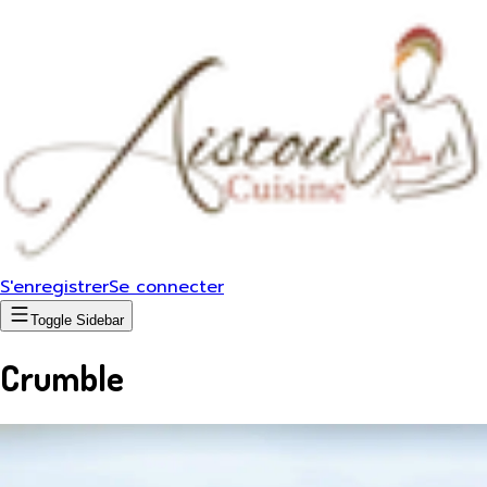
S'enregistrer
Se connecter
Toggle Sidebar
Crumble