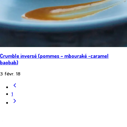
Crumble inversé (pommes – mbouraké -caramel
baobab)
3 févr. 18
1