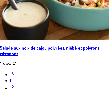
Salade aux noix de cajou poivrées, niébé et poivrons
citronnés
1 déc. 21
1