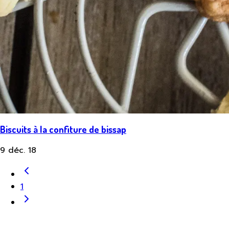
Biscuits à la confiture de bissap
9 déc. 18
1