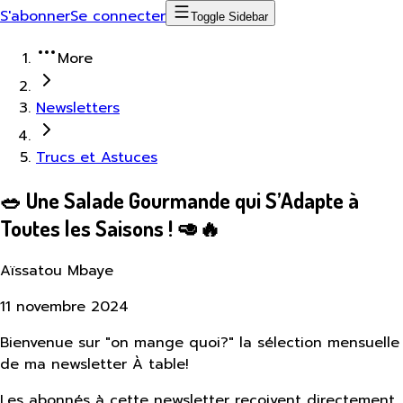
S'abonner
Se connecter
Toggle Sidebar
More
Newsletters
Trucs et Astuces
🥗 Une Salade Gourmande qui S’Adapte à
Toutes les Saisons ! 🥑🔥
Aïssatou Mbaye
11 novembre 2024
Bienvenue sur "on mange quoi?" la sélection mensuelle
de ma newsletter À table!
Les abonnés à cette newsletter reçoivent directement